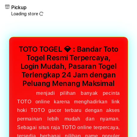
TOGEL
TOG
Pickup
💎
💎
Loading store
:
:
Bandar
Band
Toto
Toto
Togel
Toge
Resmi
Resm
TOTO TOGEL 💎 : Bandar Toto
Terpercaya,
Terp
Login
Logi
Togel Resmi Terpercaya,
Mudah,
Muda
Login Mudah, Pasaran Togel
Pasaran
Pasa
Terlengkap 24 Jam dengan
Togel
Toge
Terlengkap
Terl
Peluang Menang Maksimal
24
24
TOTO
menjadi pilihan banyak pecinta
Jam
Jam
dengan
deng
TOTO online karena menghadirkan link
Peluang
Pelu
hoki TOTO gacor terbaru dengan akses
Menang
Men
permainan lebih mudah dan nyaman.
Maksimal
Maks
Sebagai situs raja TOTO online terpercaya,
tersedia berbagai pilihan game populer