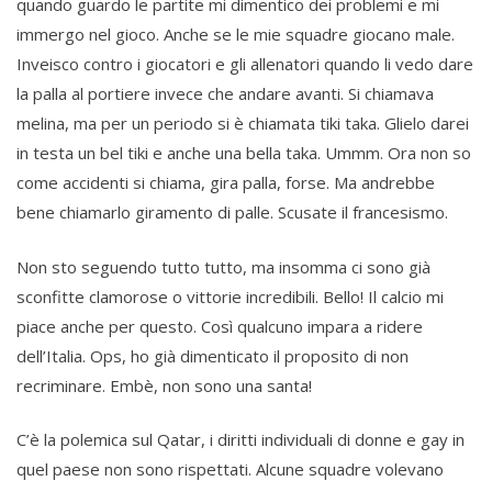
quando guardo le partite mi dimentico dei problemi e mi
immergo nel gioco. Anche se le mie squadre giocano male.
Inveisco contro i giocatori e gli allenatori quando li vedo dare
la palla al portiere invece che andare avanti. Si chiamava
melina, ma per un periodo si è chiamata tiki taka. Glielo darei
in testa un bel tiki e anche una bella taka. Ummm. Ora non so
come accidenti si chiama, gira palla, forse. Ma andrebbe
bene chiamarlo giramento di palle. Scusate il francesismo.
Non sto seguendo tutto tutto, ma insomma ci sono già
sconfitte clamorose o vittorie incredibili. Bello! Il calcio mi
piace anche per questo. Così qualcuno impara a ridere
dell’Italia. Ops, ho già dimenticato il proposito di non
recriminare. Embè, non sono una santa!
C’è la polemica sul Qatar, i diritti individuali di donne e gay in
quel paese non sono rispettati. Alcune squadre volevano