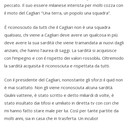
peccato. Il suo essere milanese interista per molti cozza con
il moto del Cagliari “Una terra, un popolo una squadra”.
È riconosciuto da tutti che il Cagliari non è una squadra
qualsiasi, chi viene a Cagliari deve avere un qualcosa in più:
deve avere la sua sardità che viene tramandata ai nuovi dagli
anziani, che hanno l’aurea di saggi. La sardità si acquisisce
con l’impegno e con il rispetto dei valori rossoblu. Oltremodo
la sardità acquisita è riconosciuta e rispettata da tutti.
Con il presidente del Cagliari, nonostante gli sforzi il quid non
è mai scattato. Non gli viene riconosciuta alcuna sardità.
Giulini vattene, è stato scritto e detto miliardi di volte, è
stato insultato dai tifosi e umiliato in diretta tv con cori che
mi hanno fatto stare male per lui. Così per tante partite da
molti anni, sia in casa che in trasferta. Un incubo!